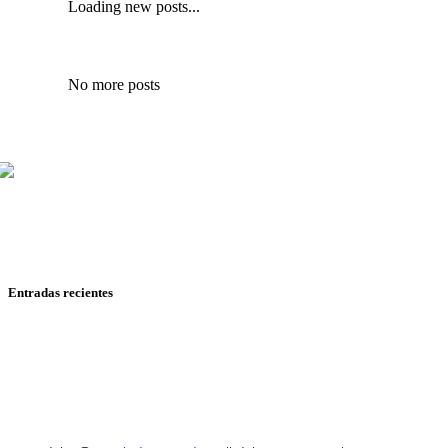
Loading new posts...
No more posts
Mariana Mijares, Iván Romero y Pepe Ruiloba cubren todo
sobre cine y televisión, con reseñas, entrevistas y
reportajes de festivales.
Entradas recientes
RESEÑA: SPIDER-MAN: UN NUEVO DÍA
RESEÑA: HASTA EL FIN DEL MUNDO
RESEÑA: HEARTSTOPPER PARA SIEMPRE
RESEÑA: MOANA
RESEÑA: MOSCAS