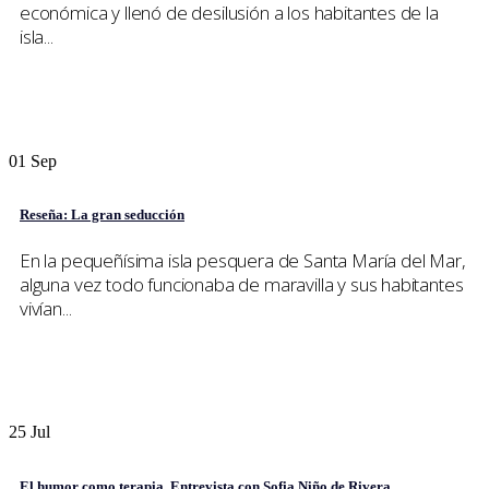
económica y llenó de desilusión a los habitantes de la
isla...
01
Sep
Reseña: La gran seducción
En la pequeñísima isla pesquera de Santa María del Mar,
alguna vez todo funcionaba de maravilla y sus habitantes
vivían...
25
Jul
El humor como terapia, Entrevista con Sofia Niño de Rivera