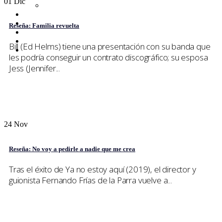
01
Dic
Netflix
Entrevistas
Tops
Reseña: Familia revuelta
Quiénes somos
Contáctanos
Bill (Ed Helms) tiene una presentación con su banda que
Buscar
les podría conseguir un contrato discográfico; su esposa
Jess (Jennifer...
24
Nov
Reseña: No voy a pedirle a nadie que me crea
Tras el éxito de Ya no estoy aquí (2019), el director y
guionista Fernando Frías de la Parra vuelve a...