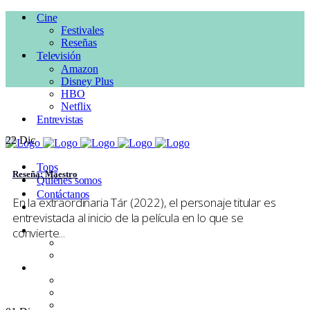
Cine
Festivales
Reseñas
Televisión
Amazon
Disney Plus
HBO
Netflix
Entrevistas
22
Dic
Tops
Reseña: Maestro
Quiénes somos
Contáctanos
En la extraordinaria Tár (2022), el personaje titular es
entrevistada al inicio de la película en lo que se
Cine
convierte...
Festivales
Reseñas
Televisión
Amazon
Disney Plus
HBO