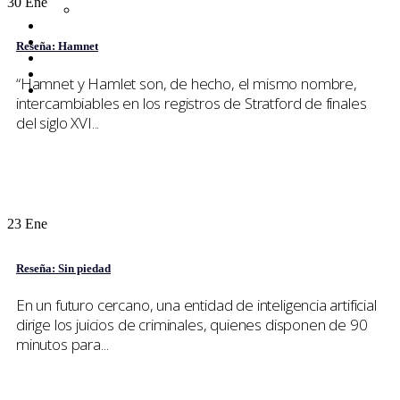
30
Ene
Netflix
Entrevistas
Tops
Reseña: Hamnet
Quiénes somos
Contáctanos
“Hamnet y Hamlet son, de hecho, el mismo nombre,
Buscar
intercambiables en los registros de Stratford de finales
del siglo XVI...
23
Ene
Reseña: Sin piedad
En un futuro cercano, una entidad de inteligencia artificial
dirige los juicios de criminales, quienes disponen de 90
minutos para...