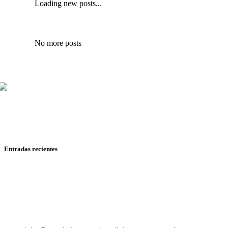
Loading new posts...
No more posts
Mariana Mijares, Iván Romero y Pepe Ruiloba cubren todo
sobre cine y televisión, con reseñas, entrevistas y
reportajes de festivales.
Entradas recientes
RESEÑA: EL DÍA D: BAJO PRESIÓN
RESEÑA: SPIDER-MAN: UN NUEVO DÍA
RESEÑA: HASTA EL FIN DEL MUNDO
RESEÑA: HEARTSTOPPER PARA SIEMPRE
RESEÑA: MOANA