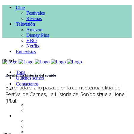
Cine
Festivales
Reseñas
Televisión
Amazon
Disney Plus
HBO
Netflix
Entrevistas
06
Feb
Tops
Reseña: La historia del sonido
Quiénes somos
Contáctanos
Estrenada el año pasado en la competencia oficial del
Festival de Cannes, La Historia del Sonido sigue a Lionel
Cine
(Paul...
Festivales
Reseñas
Televisión
Amazon
Disney Plus
HBO