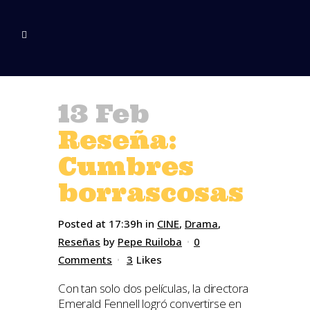
13 Feb
Reseña:
Cumbres
borrascosas
Posted at 17:39h
in
CINE
,
Drama
,
Reseñas
by
Pepe Ruiloba
0
Comments
3
Likes
Con tan solo dos películas, la directora
Emerald Fennell logró convertirse en