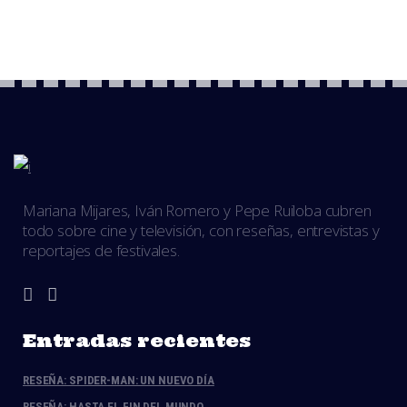
Mariana Mijares, Iván Romero y Pepe Ruiloba cubren
todo sobre cine y televisión, con reseñas, entrevistas y
reportajes de festivales.
Entradas recientes
RESEÑA: SPIDER-MAN: UN NUEVO DÍA
RESEÑA: HASTA EL FIN DEL MUNDO