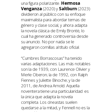
una figura polarizante.
Hermosa
Venganza
(2020) y
Saltburn
(2023)
dividieron al público con su enfoque
maximalista para abordar temas de
género y clase social, y ahora adapta
la novela clásica de Emily Brontë, lo
cual ha generado controversia desde
su anuncio. No por nada se le
agregaron comillas al título oficial.
“Cumbres Borrascosas” ha tenido
varias adaptaciones. Las más notables
son la de 1939, con Laurence Olivier y
Merle Oberon; la de 1992, con Ralph
Fiennes y Juliette Binoche; y la de
2011, de Andrea Arnold. Aquella
noventera tiene una particularidad: es
la única que adapta la novela
completa. Los cineastas suelen
quedarse a la mitad, y Fennell no es la