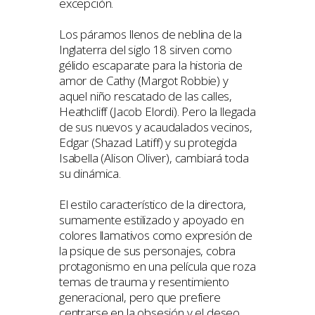
excepción.
Los páramos llenos de neblina de la
Inglaterra del siglo 18 sirven como
gélido escaparate para la historia de
amor de Cathy (Margot Robbie) y
aquel niño rescatado de las calles,
Heathcliff (Jacob Elordi). Pero la llegada
de sus nuevos y acaudalados vecinos,
Edgar (Shazad Latiff) y su protegida
Isabella (Alison Oliver), cambiará toda
su dinámica.
El estilo característico de la directora,
sumamente estilizado y apoyado en
colores llamativos como expresión de
la psique de sus personajes, cobra
protagonismo en una película que roza
temas de trauma y resentimiento
generacional, pero que prefiere
centrarse en la obsesión y el deseo