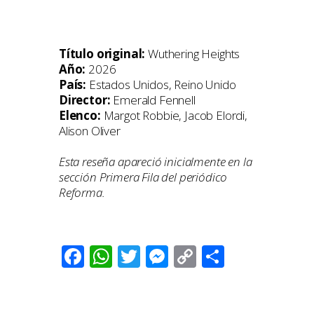
Título original:
Wuthering Heights
Año:
2026
País:
Estados Unidos, Reino Unido
Director:
Emerald Fennell
Elenco:
Margot Robbie, Jacob Elordi,
Alison Oliver
Esta reseña apareció inicialmente en la
sección Primera Fila del periódico
Reforma.
Facebook
WhatsApp
Twitter
Messenger
Copy
Compart
Link