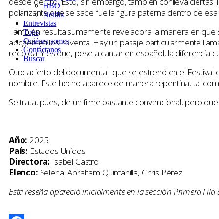
desde dentro. Esto, sin embargo, también conlleva ciertas li
HBO
polarizante que se sabe fue la figura paterna dentro de esa
Netflix
Entrevistas
También resulta sumamente reveladora la manera en que se
Tops
apogeo en los noventa. Hay un pasaje particularmente llama
Quiénes somos
Contáctanos
recibida. Y es que, pese a cantar en español, la diferencia cu
Buscar
Otro acierto del documental -que se estrenó en el Festival 
nombre. Este hecho aparece de manera repentina, tal como o
Se trata, pues, de un filme bastante convencional, pero que l
Año:
2025
País:
Estados Unidos
Directora:
Isabel Castro
Elenco:
Selena, Abraham Quintanilla, Chris Pérez
Esta reseña apareció inicialmente en la sección Primera Fila