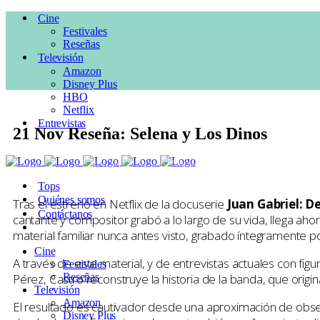
Cine
Festivales
Reseñas
Televisión
Amazon
Disney Plus
HBO
Netflix
Entrevistas
21 Nov
Reseña: Selena y Los Dinos
Posted at 17:50h
in
CINE
,
Drama
,
Musical
,
Reseñas
,
Sundance
by
2
Likes
Tops
Quiénes somos
Tras el estreno en Netflix de la docuserie
Juan Gabriel: D
Contáctanos
cantante y compositor grabó a lo largo de su vida, llega ah
material familiar nunca antes visto, grabado íntegramente p
Cine
A través de este material, y de entrevistas actuales con fig
Festivales
Pérez, Castro reconstruye la historia de la banda, que origi
Reseñas
Televisión
Amazon
El resultado es cautivador desde una aproximación de obser
Disney Plus