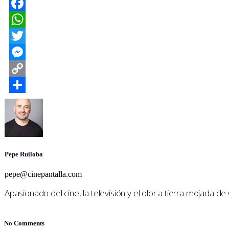
Facebook
WhatsApp
Twitter
Messenger
Copy
Link
Compartir
Pepe Ruiloba
pepe@cinepantalla.com
Apasionado del cine, la televisión y el olor a tierra mojada d
No Comments