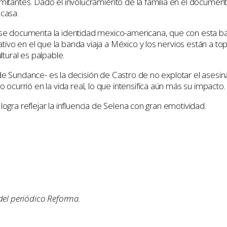
mitantes. Dado el involucramiento de la familia en el documenta
 casa.
 documenta la identidad mexico-americana, que con esta ban
tivo en el que la banda viaja a México y los nervios están a 
ltural es palpable.
de Sundance- es la decisión de Castro de no explotar el asesina
currió en la vida real, lo que intensifica aún más su impacto.
ogra reflejar la influencia de Selena con gran emotividad.
 del periódico Reforma.