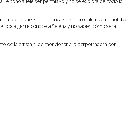
l, el tono suele ser permisivo y no se explora del todo lo
da -de la que Selena nunca se separó- alcanzó un notable
tope: poca gente conoce a Selena y no saben cómo será
to de la artista ni de mencionar a la perpetradora por