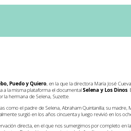
Pepe Ruiloba
0 Comments
ebo, Puedo y Quiero
, en la que la directora María José Cuev
ora a la misma plataforma el documental
Selena y Los Dinos
.
or la hermana de Selena, Suzette.
uras como el padre de Selena, Abraham Quintanilla; su madre, M
nalmente surgió en los años cincuenta y luego revivió en los oc
vación directa, en el que nos sumergimos por completo en la 