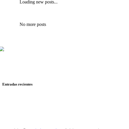
Loading new posts...
No more posts
Mariana Mijares, Iván Romero y Pepe Ruiloba cubren todo
sobre cine y televisión, con reseñas, entrevistas y
reportajes de festivales.
Entradas recientes
RESEÑA: SPIDER-MAN: UN NUEVO DÍA
RESEÑA: HASTA EL FIN DEL MUNDO
RESEÑA: HEARTSTOPPER PARA SIEMPRE
RESEÑA: MOANA
RESEÑA: MOSCAS