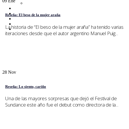
09
Ene
Netflix
Entrevistas
Tops
Reseña: El beso de la mujer araña
Quiénes somos
Contáctanos
La historia de “El beso de la mujer araña” ha tenido varias
Buscar
iteraciones desde que el autor argentino Manuel Puig...
28
Nov
Reseña: Lo siento, cariño
Una de las mayores sorpresas que dejó el Festival de
Sundance este año fue el debut como directora de la...