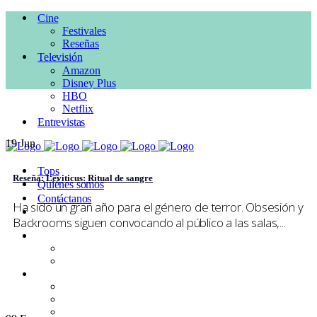
Cine
Festivales
Reseñas
Televisión
Amazon
Disney Plus
HBO
Netflix
Entrevistas
19
Jun
Tops
Reseña: Leviticus: Ritual de sangre
Quiénes somos
Contáctanos
Ha sido un gran año para el género de terror. Obsesión y
Backrooms siguen convocando al público a las salas,...
Cine
Festivales
Reseñas
Televisión
Amazon
Disney Plus
HBO