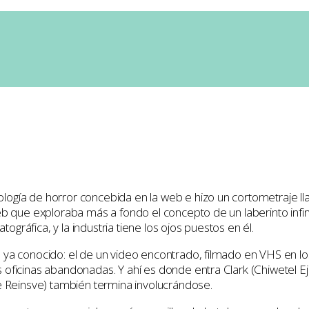
oba
0 Comments
ología de horror concebida en la web e hizo un cortometraje 
eb que exploraba más a fondo el concepto de un laberinto infin
ráfica, y la industria tiene los ojos puestos en él.
 ya conocido: el de un video encontrado, filmado en VHS en l
oficinas abandonadas. Y ahí es donde entra Clark (Chiwetel Eji
te Reinsve) también termina involucrándose.