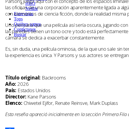
Parsons juega aquí con el concepto de los espacios liminales
HBO
las oficinas de una corporación aparentemente ligada a algú
Netflix
con elementos de ciencia ficción, donde la realidad mism
Entrevistas
Tops
Uno pensaría que una película así sería oscura, jugando con
Quiénes somos
Contáctanos
las paredes tienen un tono ocre y todo está perfectamente vi
Buscar
cámara se dedica a exacerbar constantemente.
Es, sin duda, una película ominosa, de la que uno sale sin te
la experiencia es única. Y Parsons y sus actores se entrega
Título original:
Backrooms
Año:
2026
País:
Estados Unidos
Director:
Kane Parsons
Elenco:
Chiwetel Ejifor, Renate Reinsve, Mark Duplass
Esta reseña apareció inicialmente en la sección Primera Fila