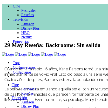
Cine
Festivales
Reseñas
Televisión
Amazon
Disney Plus
HBO
Netflix
Entrevistas
29 May
Reseña: Backrooms: Sin salida
Posted at 18:41h
in
CINE
,
Drama
,
Reseñas
,
Suspenso
by
Pepe Ruil
2
Likes
Tops
Quiénes somos
Cuando tenía tan solo 16 años, Kane Parsons tomó una mit
Contáctanos
inmediatamente se volvió viral. Esto dio paso a una serie w
Cuatro años después, Parsons estrena la adaptación cinematog
Cine
La película empieza emulando aquella serie, con un recurso
Festivales
de pasillos interminables que parecen formar parte de unas 
Reseñas
Televisión
lleva a este lugar. Eventualmente, su psicóloga Mary (Rena
Amazon
Disney Plus