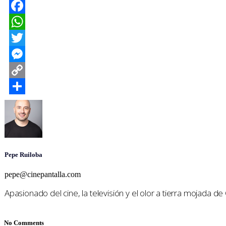
Facebook
WhatsApp
Twitter
Messenger
Copy
Link
Compartir
Pepe Ruiloba
pepe@cinepantalla.com
Apasionado del cine, la televisión y el olor a tierra mojada d
No Comments