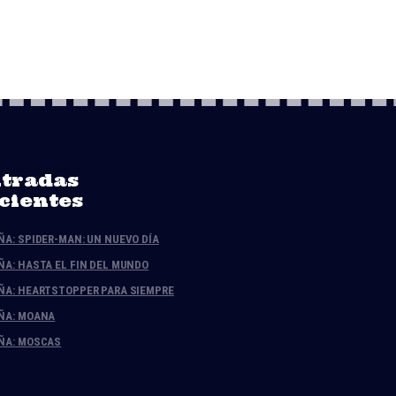
tradas
cientes
ÑA: SPIDER-MAN: UN NUEVO DÍA
ÑA: HASTA EL FIN DEL MUNDO
ÑA: HEARTSTOPPER PARA SIEMPRE
ÑA: MOANA
ÑA: MOSCAS