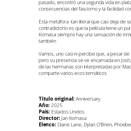
pasado, encontró una segunda vida en plata
consecuencias del fascismo y la facilidad con
Esta metáfora -tan literal que casi deja de 
contradictorio es que la película tiene un pu
Komasa siempre hay una sensación de inminenc
también.
Vamos, uno casi ni percibe que, a pesar de s
pero su presencia se ve encarnada en Josh, 
de las hermanas son interpretadas por M
comparte varios ecos temáticos.
Título original:
Anniversary
Año:
2025
País:
Estados Unidos
Director:
Jan Komasa
Elenco:
Diane Lane, Dylan O’Brien, Phoeb