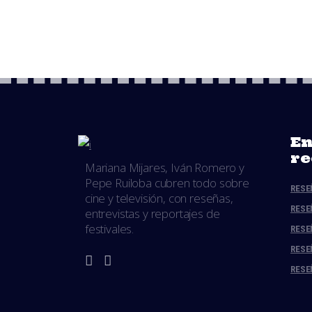
En
re
Mariana Mijares, Iván Romero y
Pepe Ruiloba cubren todo sobre
RESE
cine y televisión, con reseñas,
RESE
entrevistas y reportajes de
festivales.
RESE
RESE
RESE