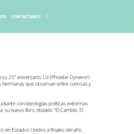
MOS
CONTÁCTANOS
n su 25º aniversario, Liz (Phoebe Dynevor)
 tres hermanas que observan entre curiosas y
udiante con ideologías políticas extremas
 su nuevo libro, titulado “El Cambio: El
to en Estados Unidos a finales del año