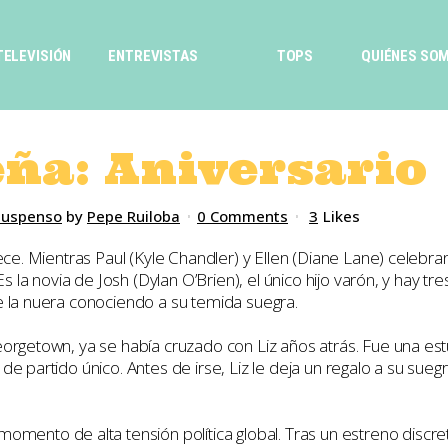
TELEVISIÓN
ENTREVISTAS
TOPS
QUIÉNES SO
ña: Aniversario
Suspenso
by
Pepe Ruiloba
0 Comments
3
Likes
ece. Mientras Paul (Kyle Chandler) y Ellen (Diane Lane) celebra
 Es la novia de Josh (Dylan O’Brien), el único hijo varón, y hay
e la nuera conociendo a su temida suegra.
orgetown, ya se había cruzado con Liz años atrás. Fue una est
 partido único. Antes de irse, Liz le deja un regalo a su suegra:
momento de alta tensión política global. Tras un estreno discre