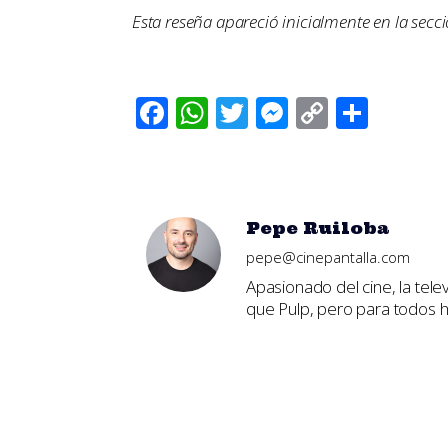
Esta reseña apareció inicialmente en la secc
Facebook
WhatsApp
Twitter
Messenger
Copy
Comp
Link
Pepe Ruiloba
pepe@cinepantalla.com
Apasionado del cine, la tele
que Pulp, pero para todos ha
No Comments