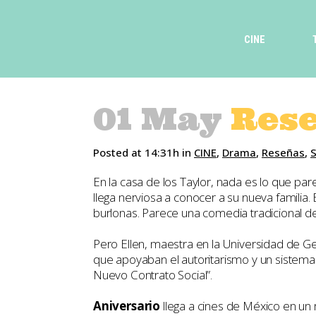
CINE
01 May
Rese
Posted at 14:31h
in
CINE
,
Drama
,
Reseñas
,
En la casa de los Taylor, nada es lo que par
llega nerviosa a conocer a su nueva familia.
burlonas. Parece una comedia tradicional d
Pero Ellen, maestra en la Universidad de Ge
que apoyaban el autoritarismo y un sistema de
Nuevo Contrato Social”.
Aniversario
llega a cines de México en un 