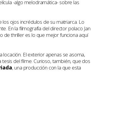
ícula -algo melodramática- sobre las
e los ojos incrédulos de su matriarca. Lo
e. En la filmografía del director polaco Jan
 de thriller es lo que mejor funciona aquí
la locación. El exterior apenas se asoma,
 tesis del filme. Curioso, también, que dos
criada
, una producción con la que esta