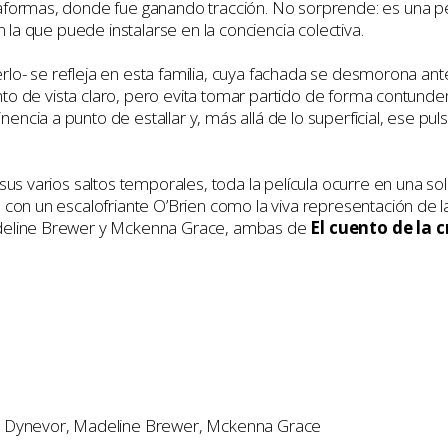
formas, donde fue ganando tracción. No sorprende: es una pel
 la que puede instalarse en la conciencia colectiva.
serlo- se refleja en esta familia, cuya fachada se desmorona ant
nto de vista claro, pero evita tomar partido de forma contundent
ia a punto de estallar y, más allá de lo superficial, ese pulso
us varios saltos temporales, toda la película ocurre en una so
con un escalofriante O’Brien como la viva representación de la
adeline Brewer y Mckenna Grace, ambas de
El cuento de la 
e Dynevor, Madeline Brewer, Mckenna Grace