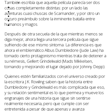
También escribía que aquella película parecía ser dos
Netflix
cosas completamente distintas: por un lado las
Entrevistas
Tops
aventuras cuasi chuscas de Scamander, y por otro un
Quiénes somos
oscuro preámbulo sobre la inminente batalla entre
Contáctanos
humanos y magos.
Buscar
Después de otra secuela de la que mientras menos se
diga mejor, ahora llega una tercera película que sigue
sufriendo de ese mismo síntoma. La diferencia es que
ahora el emblemático Albus Dumbledore (Jude Law) ha
tomado cierto protagonismo mientras trata de detener a
su némesis, Gellert Grindelwald (Mads Mikkelsen,
tomando y mejorando el lugar dejado por Johnny Depp).
Quienes estén familiarizados con el universo creado por
la escritora J.K. Rowling saben que la historia entre
Dumbledore y Grindelwald es más complicada que eso,
y su relación sentimental es lo que permea y mueve los
engranajes de una historia que sigue sin sentirse
realmente necesaria, pero que cumple con ser
entretenida a pesar de que apenas y avanza