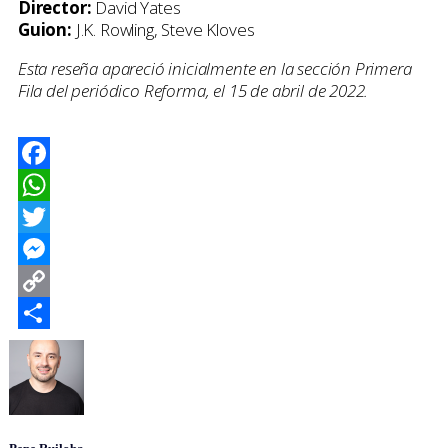
Director:
David Yates
Guion:
J.K. Rowling, Steve Kloves
Esta reseña apareció inicialmente en la sección Primera
Fila del periódico Reforma, el 15 de abril de 2022.
Facebook
WhatsApp
Twitter
Messenger
Copy
Link
Compartir