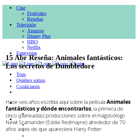
Cine
Festivales
Reseñas
Televisión
Amazon
Disney Plus
HBO
Netflix
Entrevistas
15 Abr
Reseña: Animales fantásticos:
Los secretos de Dumbledore
Tops
Posted at 11:48h
in
Accion
,
CINE
,
Comedia
,
Drama
,
Reseñas
by
Quiénes somos
Pepe Ruiloba
0 Comments
Contáctanos
0
Likes
Hace seis años escribía aquí sobre la película
Animales
Cine
fantásticos y dónde encontrarlos
, la primera de
Festivales
Reseñas
cinco (planeadas) producciones sobre el magizoólogo
Televisión
Newt Scamander (Eddie Redmayne) alrededor de 70
Amazon
años antes de que apareciera Harry Potter.
Disney Plus
HBO