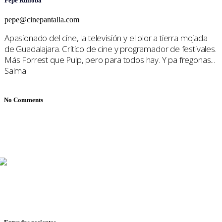
Pepe Ruiloba
pepe@cinepantalla.com
Apasionado del cine, la televisión y el olor a tierra mojada
de Guadalajara. Crítico de cine y programador de festivales.
Más Forrest que Pulp, pero para todos hay. Y pa fregonas...
Salma.
No Comments
Mariana Mijares, Iván Romero y Pepe Ruiloba cubren todo
sobre cine y televisión, con reseñas, entrevistas y
reportajes de festivales.