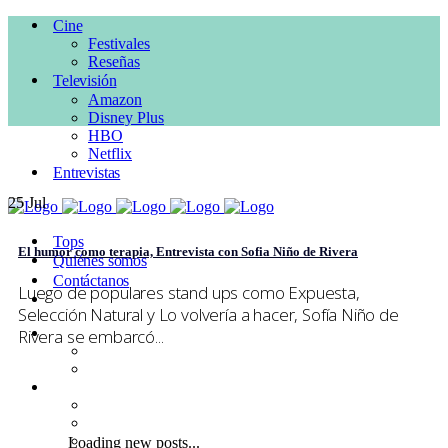
Cine
Festivales
Reseñas
Televisión
Amazon
Disney Plus
HBO
Netflix
Entrevistas
25
Jul
Tops
El humor como terapia, Entrevista con Sofia Niño de Rivera
Quiénes somos
Contáctanos
Luego de populares stand ups como Expuesta,
Selección Natural y Lo volvería a hacer, Sofía Niño de
Cine
Rivera se embarcó...
Festivales
Reseñas
Televisión
Amazon
Disney Plus
HBO
Loading new posts...