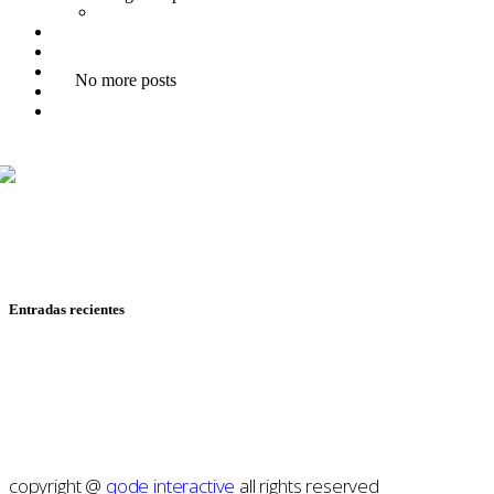
Netflix
Entrevistas
Tops
Quiénes somos
No more posts
Contáctanos
Buscar
Mariana Mijares, Iván Romero y Pepe Ruiloba cubren todo
sobre cine y televisión, con reseñas, entrevistas y
reportajes de festivales.
Entradas recientes
RESEÑA: SPIDER-MAN: UN NUEVO DÍA
RESEÑA: HASTA EL FIN DEL MUNDO
RESEÑA: HEARTSTOPPER PARA SIEMPRE
RESEÑA: MOANA
RESEÑA: MOSCAS
copyright @
qode interactive
all rights reserved