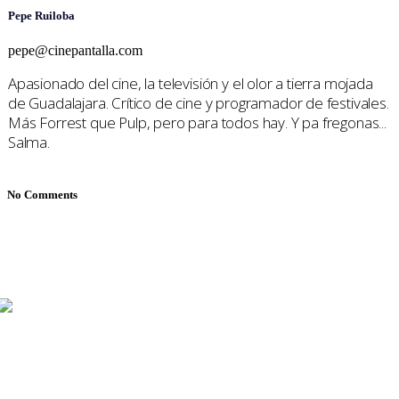
Pepe Ruiloba
pepe@cinepantalla.com
Apasionado del cine, la televisión y el olor a tierra mojada
de Guadalajara. Crítico de cine y programador de festivales.
Más Forrest que Pulp, pero para todos hay. Y pa fregonas...
Salma.
No Comments
Mariana Mijares, Iván Romero y Pepe Ruiloba cubren todo
sobre cine y televisión, con reseñas, entrevistas y
reportajes de festivales.