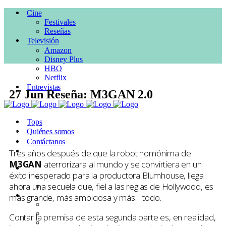
Cine
Festivales
Reseñas
Televisión
Amazon
Disney Plus
HBO
Netflix
Entrevistas
27 Jun
Reseña: M3GAN 2.0
Posted at 18:28h
in
Accion
,
CINE
,
Comedia
,
Reseñas
,
Sci Fi
,
Tops
Suspenso
by
Pepe Ruiloba
0 Comments
Quiénes somos
1
Like
Contáctanos
Tres años después de que la robot homónima de
M3GAN
aterrorizara al mundo y se convirtiera en un
Cine
éxito inesperado para la productora Blumhouse, llega
Festivales
ahora una secuela que, fiel a las reglas de Hollywood, es
Reseñas
Televisión
más grande, más ambiciosa y más… todo.
Amazon
Disney Plus
Contar la premisa de esta segunda parte es, en realidad,
HBO