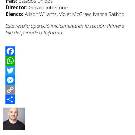
País:
Estados Unidos
Director:
Gerard Johnstone
Elenco:
Allison Williams, Violet McGraw, Ivanna Sakhno
Esta reseña apareció inicialmente en la sección Primera
Fila del periódico Reforma.
Facebook
WhatsApp
Twitter
Messenger
Copy
Link
Compartir