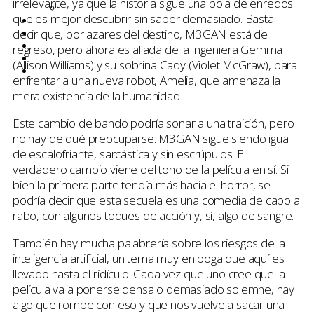
irrelevante, ya que la historia sigue una bola de enredos
Netflix
que es mejor descubrir sin saber demasiado. Basta
Entrevistas
decir que, por azares del destino, M3GAN está de
Tops
Quiénes somos
regreso, pero ahora es aliada de la ingeniera Gemma
Contáctanos
(Allison Williams) y su sobrina Cady (Violet McGraw), para
Buscar
enfrentar a una nueva robot, Amelia, que amenaza la
mera existencia de la humanidad.
Este cambio de bando podría sonar a una traición, pero
no hay de qué preocuparse: M3GAN sigue siendo igual
de escalofriante, sarcástica y sin escrúpulos. El
verdadero cambio viene del tono de la película en sí. Si
bien la primera parte tendía más hacia el horror, se
podría decir que esta secuela es una comedia de cabo a
rabo, con algunos toques de acción y, sí, algo de sangre.
También hay mucha palabrería sobre los riesgos de la
inteligencia artificial, un tema muy en boga que aquí es
llevado hasta el ridículo. Cada vez que uno cree que la
película va a ponerse densa o demasiado solemne, hay
algo que rompe con eso y que nos vuelve a sacar una