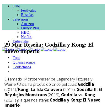
Cine
Festivales
Reseñas
Televisión
Amazon
Disney Plus
HBO
Netflix
Entrevistas
29 Mar
Reseña: Godzilla y Kong: El
nuevo imperio
Tops
Posted at 17:35h
in
Accion
,
CINE
,
Reseñas
,
Sci Fi
by
Pepe
Quiénes somos
Ruiloba
0 Comments
Contáctanos
1
Like
El llamado “Monsterverse” de Legendary Pictures y
Cine
Warner Bros. ha producido cinco películas:
Godzilla
Festivales
Reseñas
(2014),
Kong: La Isla Calavera
(2017),
Godzilla II: El
Televisión
Rey de los Monstruos
(2019),
Godzilla vs. Kong
Amazon
(2021) y la que nos atañe:
Godzilla y Kong: El Nuevo
Disney Plus
Imperio
.
HBO