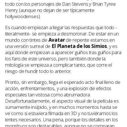
todo con los personajes de Dan Stevens y Brian Tyree
Henry (aunque no dejan de ser típicamente
hollywoodenses).
Es cuando empiezan a llegar las respuestas que todo -
literalmente- se empieza a desmoronar. De estar en un
mundo con tintes de
Avatar
de repente estamos en
una versión surreal de
El Planeta de los Simios
, y es
aquí donde empiezan a aparecer guiños tras guiños para
los fans de este universo, pero también donde la
mitología se empieza a complicar tanto, que corre el
riesgo de hundir todo lo anterior.
Pronto, sin embargo, llega el esperado acto final lleno de
acción, enfrentamientos, y una explosión de efectos
especiales tan vistosa como abrumadora.
Desafortunadamente, el aspecto visual de la película es
sumamente insípido, y en muchos momentos hasta se
ve como si estuviera filmada en 3D y no tuviéramos los
lentes necesarios. Una pena, porque los detalles en los
monstruos son destacables, aunque no se comparan