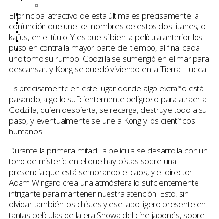
Netflix
El principal atractivo de esta última es precisamente la
Entrevistas
Tops
conjunción que une los nombres de estos dos titanes, o
Quiénes somos
kaijus, en el título. Y es que si bien la película anterior los
Contáctanos
puso en contra la mayor parte del tiempo, al final cada
Buscar
uno tomo su rumbo: Godzilla se sumergió en el mar para
descansar, y Kong se quedó viviendo en la Tierra Hueca.
Es precisamente en este lugar donde algo extraño está
pasando; algo lo suficientemente peligroso para atraer a
Godzilla, quien despierta, se recarga, destruye todo a su
paso, y eventualmente se une a Kong y los científicos
humanos.
Durante la primera mitad, la película se desarrolla con un
tono de misterio en el que hay pistas sobre una
presencia que está sembrando el caos, y el director
Adam Wingard crea una atmósfera lo suficientemente
intrigante para mantener nuestra atención. Esto, sin
olvidar también los chistes y ese lado ligero presente en
tantas películas de la era Showa del cine japonés, sobre