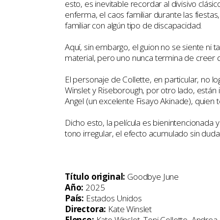
esto, es inevitable recordar al divisivo clás
enferma, el caos familiar durante las fiestas
familiar con algún tipo de discapacidad.
Aquí, sin embargo, el guion no se siente ni t
material, pero uno nunca termina de creer 
El personaje de Collette, en particular, no 
Winslet y Riseborough, por otro lado, est
Angel (un excelente Fisayo Akinade), quien te
Dicho esto, la película es bienintencionada 
tono irregular, el efecto acumulado sin du
Título original:
Goodbye June
Año:
2025
País:
Estados Unidos
Directora:
Kate Winslet
Elenco:
Kate Winslet, Toni Collette, Andrea