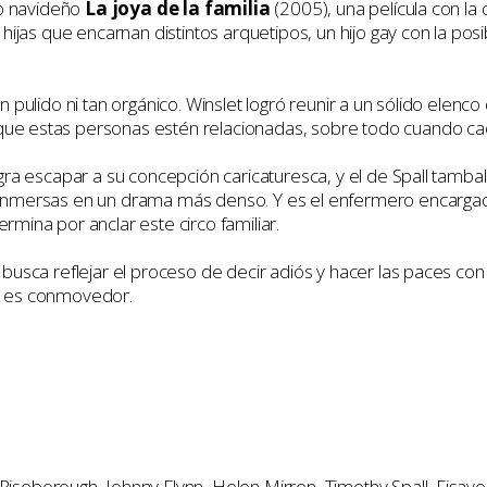
ico navideño
La joya de la familia
(2005), una película con la 
, hijas que encarnan distintos arquetipos, un hijo gay con la pos
an pulido ni tan orgánico. Winslet logró reunir a un sólido elenc
que estas personas estén relacionadas, sobre todo cuando cad
logra escapar a su concepción caricaturesca, y el de Spall tam
án inmersas en un drama más denso. Y es el enfermero encar
rmina por anclar este circo familiar.
y busca reflejar el proceso de decir adiós y hacer las paces co
da es conmovedor.
 Riseborough, Johnny Flynn, Helen Mirren, Timothy Spall, Fisay