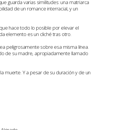
que guarda varias similitudes: una matriarca
ibilidad de un romance interracial, y un
o que hace todo lo posible por elevar el
a elemento es un cliché tras otro.
balea peligrosamente sobre esa misma línea.
gado de su madre, apropiadamente llamado
n la muerte. Y a pesar de su duración y de un
o Akinade