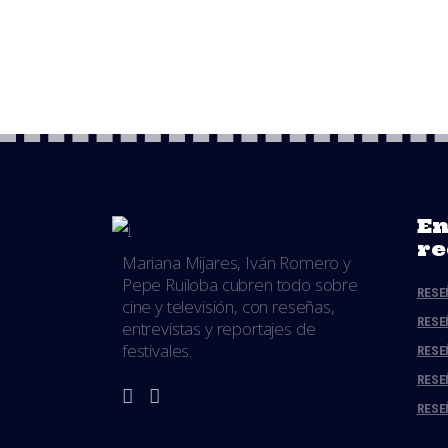
En
re
Mariana Mijares, Iván Romero y
Pepe Ruiloba cubren todo sobre
RESE
cine y televisión, con reseñas,
RESE
entrevistas y reportajes de
festivales.
RESE
RESE
RESE