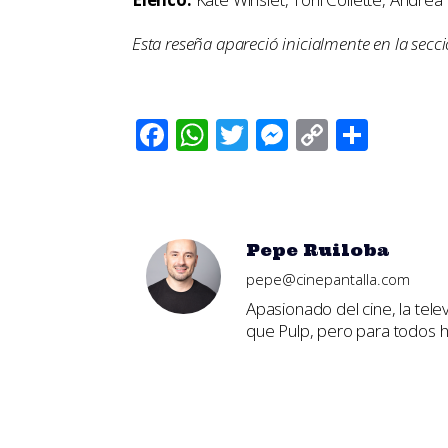
Esta reseña apareció inicialmente en la secc
Facebook
WhatsApp
Twitter
Messenger
Copy
Comp
Link
Pepe Ruiloba
pepe@cinepantalla.com
Apasionado del cine, la tele
que Pulp, pero para todos ha
No Comments