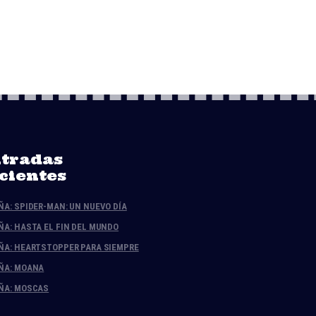
tradas
cientes
ÑA: SPIDER-MAN: UN NUEVO DÍA
ÑA: HASTA EL FIN DEL MUNDO
ÑA: HEARTSTOPPER PARA SIEMPRE
ÑA: MOANA
ÑA: MOSCAS