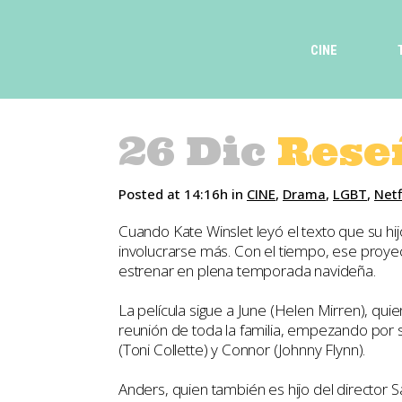
CINE
26 Dic
Reseñ
Posted at 14:16h
in
CINE
,
Drama
,
LGBT
,
Netf
Cuando Kate Winslet leyó el texto que su h
involucrarse más. Con el tiempo, ese proyec
estrenar en plena temporada navideña.
La película sigue a June (Helen Mirren), qu
reunión de toda la familia, empezando por su
(Toni Collette) y Connor (Johnny Flynn).
Anders, quien también es hijo del director S