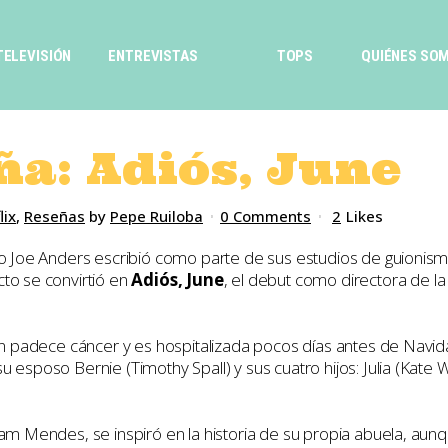
TELEVISIÓN
ENTREVISTAS
TOPS
QUIÉNES SO
a: Adiós, June
lix
,
Reseñas
by
Pepe Ruiloba
0 Comments
2
Likes
ijo Joe Anders escribió como parte de sus estudios de guioni
to se convirtió en
Adiós, June
, el debut como directora de la
ien padece cáncer y es hospitalizada pocos días antes de Navi
 esposo Bernie (Timothy Spall) y sus cuatro hijos: Julia (Kate 
am Mendes, se inspiró en la historia de su propia abuela, aunque