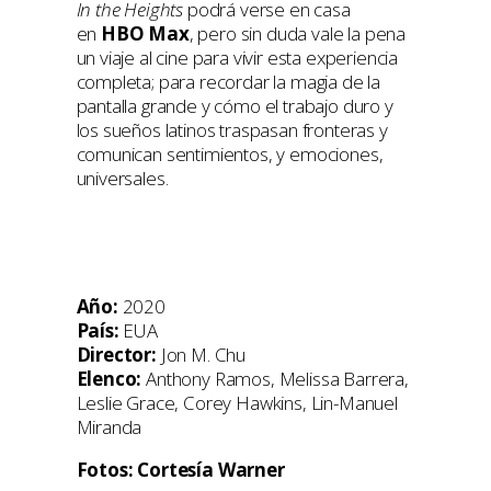
In the Heights
podrá verse en casa
en
HBO Max
, pero sin duda vale la pena
un viaje al cine para vivir esta experiencia
completa; para recordar la magia de la
pantalla grande y cómo el trabajo duro y
los sueños latinos traspasan fronteras y
comunican sentimientos, y emociones,
universales.
Año:
2020
País:
EUA
Director:
Jon M. Chu
Elenco:
Anthony Ramos, Melissa Barrera,
Leslie Grace, Corey Hawkins, Lin-Manuel
Miranda
Fotos: Cortesía Warner