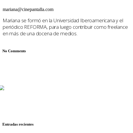
mariana@cinepantalla.com
Mariana se formó en la Universidad Iberoamericana y el
periódico REFORMA, para luego contribuir como freelance
en más de una docena de medios.
No Comments
Mariana Mijares, Iván Romero y Pepe Ruiloba cubren todo
sobre cine y televisión, con reseñas, entrevistas y
reportajes de festivales.
Entradas recientes