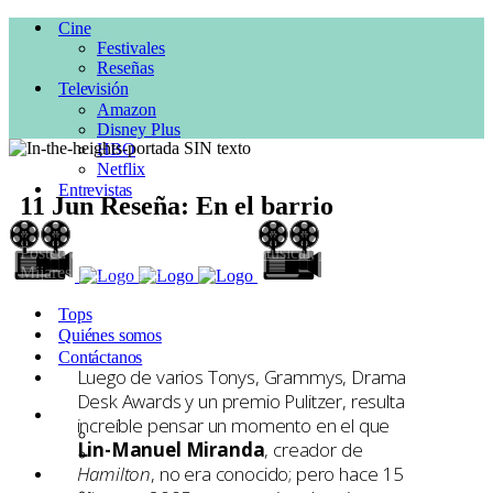
Cine
Festivales
Reseñas
Televisión
Amazon
Disney Plus
HBO
Netflix
Entrevistas
11 Jun
Reseña: En el barrio
Posted at 10:54h
in
CINE
,
HBO
,
Musical
,
Reseñas
by
Mariana
Mijares
0 Comments
1
Like
Tops
Quiénes somos
Contáctanos
Luego de varios Tonys, Grammys, Drama
Desk Awards y un premio Pulitzer, resulta
Cine
increíble pensar un momento en el que
Festivales
Lin-Manuel Miranda
, creador de
Reseñas
Hamilton
, no era conocido; pero hace 15
Televisión