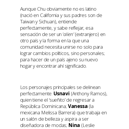
Aunque Chu obviamente no es latino
(nació en California y sus padres son de
Taiwan y Sichuan), entiende
perfectamente, y sabe reflejar, esa
sensación de ser un ‘
alien’
(extranjero) en
otro país y la forma en la que una
comunidad necesita unirse no solo para
lograr cambios políticos, sino personales;
para hacer de un país ajeno su nuevo
hogar y encontrar ahí significado.
Los personajes principales se delinean
perfectamente:
Usnavi
(Anthony Ramos),
quien tiene el ‘sueñito’ de regresar a
República Dominicana;
Vanessa
(la
mexicana Melissa Barrera) que trabaja en
un salón de belleza y aspira a ser
diseñadora de modas;
Nina
(Leslie