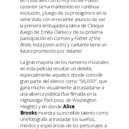
en musicales como
Hoy no Me Puedo
Levantar
se ha mantenido en continua
evolución, y luego de su protagónico en la
serie
Vida
, con el reciente anuncio de ser
la primera embajadora latina de Clinique
(luego de Emilia Clarke) y de su próxima
participación en
Carmen
y
Father of the
Bride,
esta joven actriz y cantante tiene un
futuro promisorio por delante.
La gran mayoría de los números musicales
en esta película resultan un deleite,
especialmente aquellos donde coincide
gran parte del elenco como “96,000”, que
gana mucho visualmente al trasladarse a
una alberca pública (fue filmada en la
Highbridge Park pool, de Washington
Heights) y en donde
Alice
Brooks
muestra su increíble talento como
cinefotógrafa al trasladar los sueños,
miedos y esperanzas de los personajes a