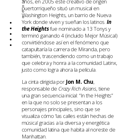
Amazon
años, en 2005 este creativo de origen
Disney Plus
puertorriqueño situó un musical en
HBO
Washington Heights, un barrio de Nueva
Netflix
York donde viven y sueñan los latinos.
In
Entrevistas
the Heights
fue nominado a 13 Tonys y
Tops
Quiénes somos
terminó ganando 4 (incluido Mejor Músical)
Contáctanos
convirtiéndose así en el fenómeno que
Buscar
catapultaría la carrera de Miranda, pero
también, trascendiendo como un trabajo
que celebra y honra a la comunidad Latinx,
justo como logra ahora la película.
La cinta dirigida por
Jon M. Chu
,
responsable de
Crazy Rich Asians
, tiene
una gran secuencia inicial: “In the Heights”
en la que no solo se presentan a los
personajes principales, sino que se
visualiza cómo ‘las calles están hechas de
música’ gracias a la diversa y energética
comunidad latina que habita al noreste de
Manhattan.