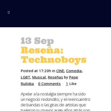
13 Sep
Reseña:
Technoboys
Posted at 17:20h
in
CINE
,
Comedia
,
LGBT
,
Musical
,
Reseñas
by
Pepe
Ruiloba
0 Comments
1
Like
Apelar a la nostalgia siempre ha sido
un negocio redondito, y el reencuentro
de bandas o las giras de artistas que
tuvieron su mayor auge años atrás son