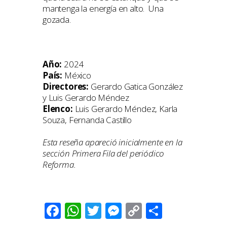
mantenga la energía en alto. Una
gozada.
Año:
2024
País:
México
Directores:
Gerardo Gatica González
y Luis Gerardo Méndez
Elenco:
Luis Gerardo Méndez, Karla
Souza, Fernanda Castillo
Esta reseña apareció inicialmente en la
sección Primera Fila del periódico
Reforma.
Facebook
WhatsApp
Twitter
Messenger
Copy
Compart
Link