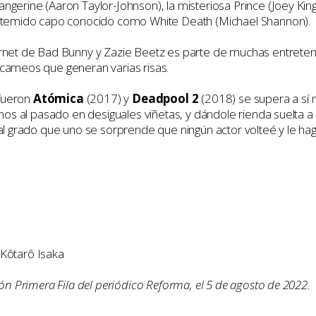
gerine (Aaron Taylor-Johnson), la misteriosa Prince (Joey King),
un temido capo conocido como White Death (Michael Shannon).
ornet de Bad Bunny y Zazie Beetz es parte de muchas entreten
 cameos que generan varias risas.
 fueron
Atómica
(2017) y
Deadpool 2
(2018) se supera a sí 
nos al pasado en desiguales viñetas, y dándole rienda suelta a l
tal grado que uno se sorprende que ningún actor volteé y le h
 Kôtarô Isaka
ión Primera Fila del periódico Reforma, el 5 de agosto de 2022.