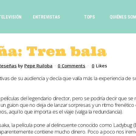
TELEVISIÓN
ENTREVISTAS
TOPS
QUIÉNES SO
a: Tren bala
Reseñas
by
Pepe Ruiloba
0 Comments
0
Likes
ativas de su audiencia y decía que valía más la experiencia de 
las películas del legendario director, pero se podría decir que 
un guion que no deja de lanzar sorpresas y un ritmo frenético qu
, aquí lo que importa es el viaje (valga la redundancia).
aka, la película pone al delincuente conocido como Ladybug (B
 aparentemente contiene mucho dinero. Poco a poco nos irem