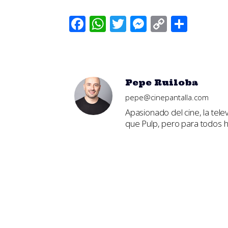
Facebook
WhatsApp
Twitter
Messenger
Copy
Comp
Link
Pepe Ruiloba
pepe@cinepantalla.com
Apasionado del cine, la tele
que Pulp, pero para todos ha
No Comments