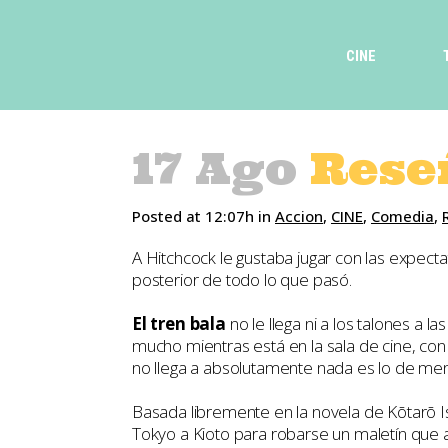
CINE
17 Ago
Reseñ
Posted at 12:07h
in
Accion
,
CINE
,
Comedia
,
A Hitchcock le gustaba jugar con las expect
posterior de todo lo que pasó.
El tren bala
no le llega ni a los talones a 
mucho mientras está en la sala de cine, con 
no llega a absolutamente nada es lo de menos
Basada libremente en la novela de Kōtarō Is
Tokyo a Kioto para robarse un maletín que