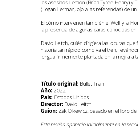
los asesinos Lemon (Brian Tyree Henry) y Tan
(Logan Lerman, ojo a las referencias) de 
El cómo intervienen también el Wolf y la H
la presencia de algunas caras conocidas en
David Leitch, quién dirigiera las locuras que
historia tan rápido como va el tren, llevándo
lengua firmemente plantada en la mejilla a 
Título original:
Bullet Train
Año:
2022
País:
Estados Unidos
Director:
David Leitch
Guion:
Zak Olkewicz, basado en el libro de
Esta reseña apareció inicialmente en la secc