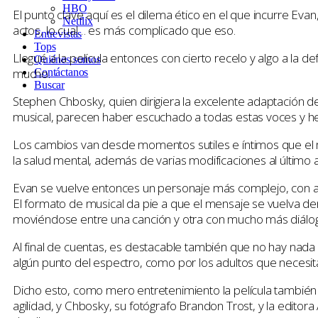
HBO
El punto clave aquí es el dilema ético en el que incurre Eva
Netflix
actos, lo cual… es más complicado que eso.
Entrevistas
Tops
Llegué a la película entonces con cierto recelo y algo a la 
Quiénes somos
mucho.
Contáctanos
Buscar
Stephen Chbosky, quien dirigiera la excelente adaptación 
musical, parecen haber escuchado a todas estas voces y he
Los cambios van desde momentos sutiles e íntimos que el 
la salud mental, además de varias modificaciones al último a
Evan se vuelve entonces un personaje más complejo, con ag
El formato de musical da pie a que el mensaje se vuelva d
moviéndose entre una canción y otra con mucho más diálogo 
Al final de cuentas, es destacable también que no hay nada 
algún punto del espectro, como por los adultos que necesit
Dicho esto, como mero entretenimiento la película también sa
agilidad, y Chbosky, su fotógrafo Brandon Trost, y la edit