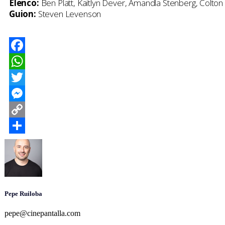
Elenco:
Ben Platt, Kaitlyn Dever, Amandla Stenberg, Colton
Guion:
Steven Levenson
Facebook
WhatsApp
Twitter
Messenger
Copy
Link
Compartir
Pepe Ruiloba
pepe@cinepantalla.com