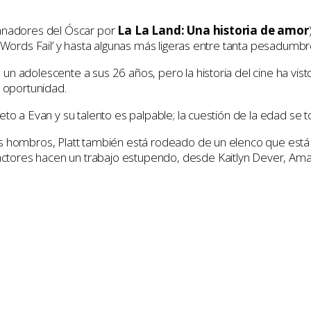
ganadores del Óscar por
La La Land: Una historia de amor
 ‘Words Fail’ y hasta algunas más ligeras entre tanta pesadumbr
n adolescente a sus 26 años, pero la historia del cine ha visto
a oportunidad.
to a Evan y su talento es palpable; la cuestión de la edad se t
us hombros, Platt también está rodeado de un elenco que est
tores hacen un trabajo estupendo, desde Kaitlyn Dever, Aman