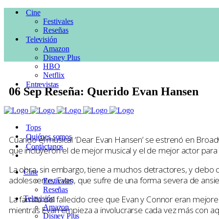
Cine
Festivales
Reseñas
Televisión
Amazon
Disney Plus
HBO
Netflix
Entrevistas
06 Sep
Reseña: Querido Evan Hansen
Posted at 22:33h
in
CINE
,
Musical
,
Reseñas
,
Toronto
by
Pepe Ruil
0
Likes
Tops
Quiénes somos
Cuando el musical ‘Dear Evan Hansen’ se estrenó en Broadw
Contáctanos
que incluyeron el de mejor musical y el de mejor actor para 
La obra, sin embargo, tiene a muchos detractores, y debo con
Cine
adolescente, Evan, que sufre de una forma severa de ansied
Festivales
Reseñas
La familia del fallecido cree que Evan y Connor eran mejor
Televisión
Amazon
mientras Evan empieza a involucrarse cada vez más con aque
Disney Plus