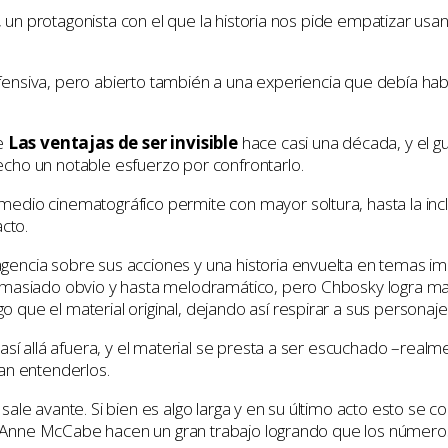
n, un protagonista con el que la historia nos pide empatizar usa
defensiva, pero abierto también a una experiencia que debía hab
de
Las ventajas de ser invisible
hace casi una década, y el gui
cho un notable esfuerzo por confrontarlo.
medio cinematográfico permite con mayor soltura, hasta la i
cto.
encia sobre sus acciones y una historia envuelta en temas im
emasiado obvio y hasta melodramático, pero Chbosky logra man
que el material original, dejando así respirar a sus persona
así allá afuera, y el material se presta a ser escuchado –real
an entenderlos.
le avante. Si bien es algo larga y en su último acto esto se c
ora Anne McCabe hacen un gran trabajo logrando que los númer