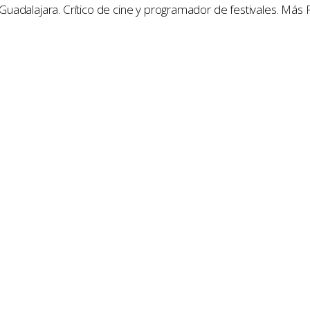
e Guadalajara. Crítico de cine y programador de festivales. Más 
 cine y televisión, con reseñas, entrevistas y reportajes de f