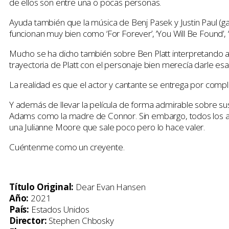
de ellos son entre una o pocas personas.
Ayuda también que la música de Benj Pasek y Justin Paul (
funcionan muy bien como ‘For Forever’, ‘You Will Be Found’,
Mucho se ha dicho también sobre Ben Platt interpretando a u
trayectoria de Platt con el personaje bien merecía darle es
La realidad es que el actor y cantante se entrega por comple
Y además de llevar la película de forma admirable sobre s
Adams como la madre de Connor. Sin embargo, todos los ac
una Julianne Moore que sale poco pero lo hace valer.
Cuéntenme como un creyente.
Título Original:
Dear Evan Hansen
Año:
2021
País:
Estados Unidos
Director:
Stephen Chbosky