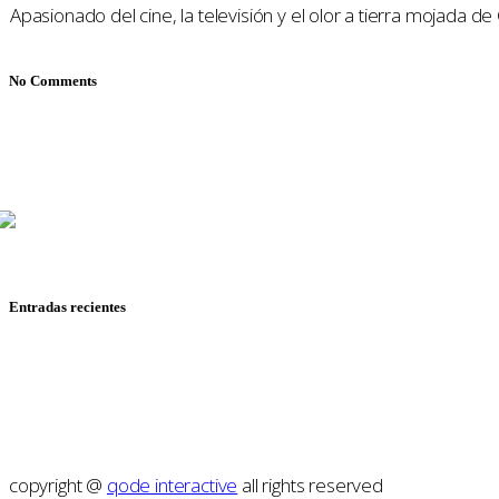
Apasionado del cine, la televisión y el olor a tierra mojada d
No Comments
Mariana Mijares, Iván Romero y Pepe Ruiloba cubren todo sobre
Entradas recientes
RESEÑA: SPIDER-MAN: UN NUEVO DÍA
RESEÑA: HASTA EL FIN DEL MUNDO
RESEÑA: HEARTSTOPPER PARA SIEMPRE
RESEÑA: MOANA
RESEÑA: MOSCAS
copyright @
qode interactive
all rights reserved