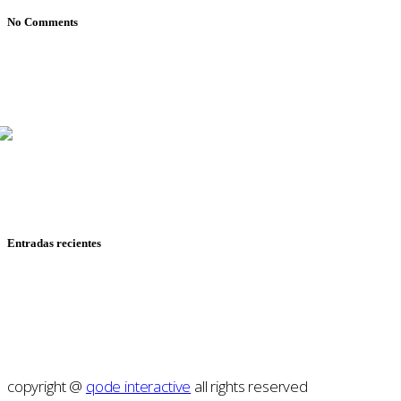
No Comments
Mariana Mijares, Iván Romero y Pepe Ruiloba cubren todo
sobre cine y televisión, con reseñas, entrevistas y
reportajes de festivales.
Entradas recientes
RESEÑA: SPIDER-MAN: UN NUEVO DÍA
RESEÑA: HASTA EL FIN DEL MUNDO
RESEÑA: HEARTSTOPPER PARA SIEMPRE
RESEÑA: MOANA
RESEÑA: MOSCAS
copyright @
qode interactive
all rights reserved