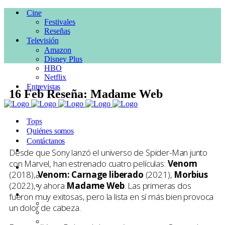
Cine
Festivales
Reseñas
Televisión
Amazon
Disney Plus
HBO
Netflix
Entrevistas
16 Feb
Reseña: Madame Web
Posted at 16:46h
in
Accion
,
CINE
,
Comedia
,
Reseñas
,
Sci Fi
by
Tops
Pepe Ruiloba
0 Comments
Quiénes somos
0
Likes
Contáctanos
Desde que Sony lanzó el universo de Spider-Man junto
con Marvel, han estrenado cuatro películas:
Venom
Cine
(2018),
Venom: Carnage liberado
(2021),
Morbius
Festivales
(2022), y ahora
Madame Web
. Las primeras dos
Reseñas
Televisión
fueron muy exitosas, pero la lista en sí más bien provoca
Amazon
un dolor de cabeza.
Disney Plus
HBO