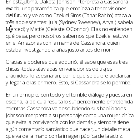
En esta última, Dakota Johnson interpreta a Cassandra
Netflix
Webb, una paramédica que empieza a tener visiones
Entrevistas
del futuro y ve como Ezekiel Sims (Tahar Rahim) ataca a
Tops
Quiénes somos
tres adolescentes: Julia (Sydney Sweeney), Anya (Isabela
Contáctanos
Merced) y Mattie (Celeste O’Connor). Ellas no entienden
Buscar
qué pasa, pero nosotros sabemos que Ezekiel estuvo
en el Amazonas con la mamá de Cassandra, quien
estaba investigando arañas justo antes de morir.
Gracias a poderes que adquirió, él sabe que esas tres
chicas -todas ataviadas en variaciones de trajes
arácnidos- lo asesinarán, por lo que se quiere adelantar
y llegar a ellas primero. Esto, si Cassandra se lo permite.
En un principio, con todo y el terrible diálogo y puesta en
escena, la película resulta lo suficientemente entretenida
mientras Cassandra va descubriendo sus habilidades.
Johnson interpreta a su personaje como una mujer cínica
que evita la convivencia con los demás y siempre tiene
algún comentario sarcástico que hacer, un detalle meta
que va de la mano con la imagen pública de la actriz.