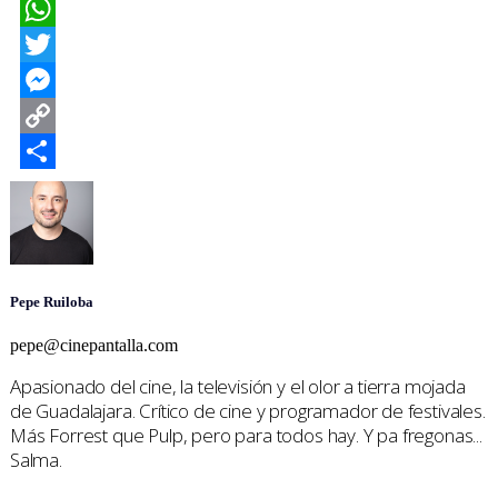
Facebook
WhatsApp
Twitter
Messenger
Copy
Link
Compartir
Pepe Ruiloba
pepe@cinepantalla.com
Apasionado del cine, la televisión y el olor a tierra mojada
de Guadalajara. Crítico de cine y programador de festivales.
Más Forrest que Pulp, pero para todos hay. Y pa fregonas...
Salma.