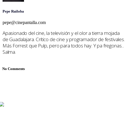
Pepe Ruiloba
pepe@cinepantalla.com
Apasionado del cine, la televisión y el olor a tierra mojada
de Guadalajara. Crítico de cine y programador de festivales.
Más Forrest que Pulp, pero para todos hay. Y pa fregonas...
Salma.
No Comments
Mariana Mijares, Iván Romero y Pepe Ruiloba cubren todo
sobre cine y televisión, con reseñas, entrevistas y
reportajes de festivales.