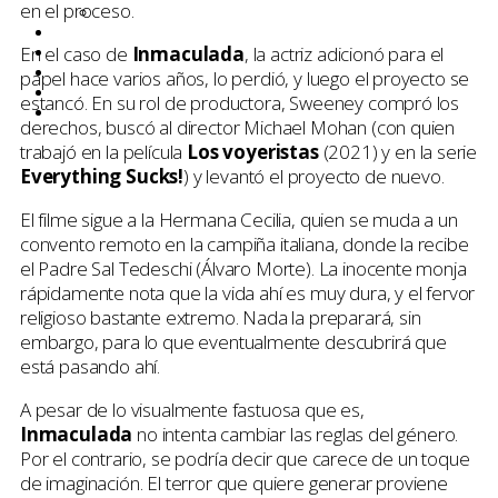
en el proceso.
Netflix
Entrevistas
En el caso de
Inmaculada
, la actriz adicionó para el
Tops
Quiénes somos
papel hace varios años, lo perdió, y luego el proyecto se
Contáctanos
estancó. En su rol de productora, Sweeney compró los
Buscar
derechos, buscó al director Michael Mohan (con quien
trabajó en la película
Los voyeristas
(2021) y en la serie
Everything Sucks!
) y levantó el proyecto de nuevo.
El filme sigue a la Hermana Cecilia, quien se muda a un
convento remoto en la campiña italiana, donde la recibe
el Padre Sal Tedeschi (Álvaro Morte). La inocente monja
rápidamente nota que la vida ahí es muy dura, y el fervor
religioso bastante extremo. Nada la preparará, sin
embargo, para lo que eventualmente descubrirá que
está pasando ahí.
A pesar de lo visualmente fastuosa que es,
Inmaculada
no intenta cambiar las reglas del género.
Por el contrario, se podría decir que carece de un toque
de imaginación. El terror que quiere generar proviene