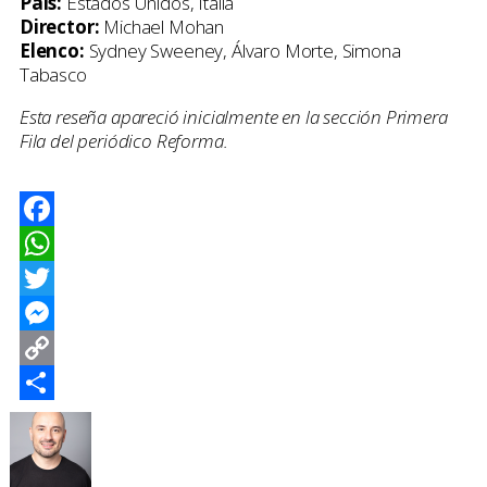
País:
Estados Unidos, Italia
Director:
Michael Mohan
Elenco:
Sydney Sweeney, Álvaro Morte, Simona
Tabasco
Esta reseña apareció inicialmente en la sección Primera
Fila del periódico Reforma.
Facebook
WhatsApp
Twitter
Messenger
Copy
Link
Compartir