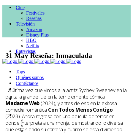
Cine
Festivales
Reseñas
Televisión
Amazon
Disney Plus
HBO
Netflix
Entrevistas
31 May
Reseña: Inmaculada
Posted at 18:51h
in
CINE
,
Drama
,
Reseñas
,
Terror
by
Pepe
Tops
Ruiloba
0 Comments
Quiénes somos
1
Like
Contáctanos
La última vez que vimos a la actriz Sydney Sweeney en la
pantalla grande fue en la terriblemente cómica
Cine
Madame Web
(2024), y antes de eso en la exitosa
Festivales
comedia romántica
Con Todos Menos Contigo
Reseñas
Televisión
(2023). Ahora regresa con una película de terror en
Amazon
donde interpreta a una monja, demostrando lo diversa
Disney Plus
que está siendo su carrera y cuánto se está divirtiendo
HBO